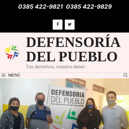
Saltar
0385 422-9821
0385 422-9829
al
contenido
DEFENSORÍA
DEL PUEBLO
Tus derechos, nuestro deber
MENÚ