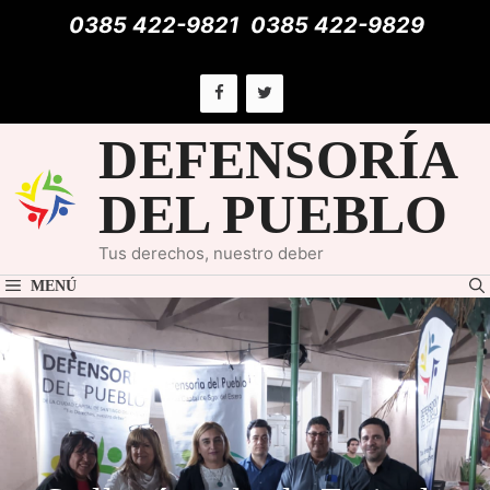
Saltar
0385 422-9821
0385 422-9829
al
contenido
DEFENSORÍA
DEL PUEBLO
Tus derechos, nuestro deber
MENÚ