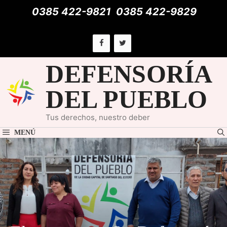
Saltar
0385 422-9821
0385 422-9829
al
contenido
DEFENSORÍA
DEL PUEBLO
Tus derechos, nuestro deber
MENÚ