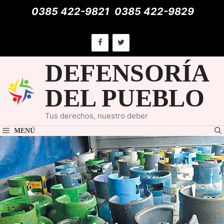
Saltar
0385 422-9821
0385 422-9829
al
contenido
DEFENSORÍA
DEL PUEBLO
Tus derechos, nuestro deber
MENÚ