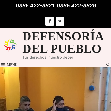
Saltar
0385 422-9821
0385 422-9829
al
contenido
DEFENSORÍA
DEL PUEBLO
Tus derechos, nuestro deber
MENÚ