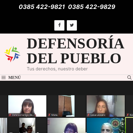
Saltar
0385 422-9821
0385 422-9829
al
contenido
DEFENSORÍA
DEL PUEBLO
Tus derechos, nuestro deber
MENÚ