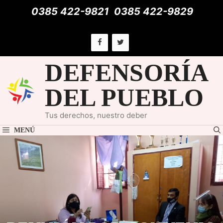
Saltar
0385 422-9821
0385 422-9829
al
contenido
DEFENSORÍA
DEL PUEBLO
Tus derechos, nuestro deber
MENÚ