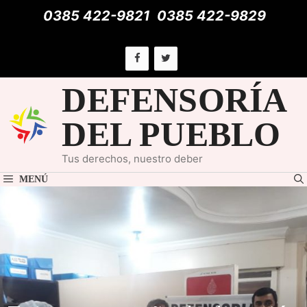
Saltar
0385 422-9821
0385 422-9829
al
contenido
DEFENSORÍA
DEL PUEBLO
Tus derechos, nuestro deber
MENÚ