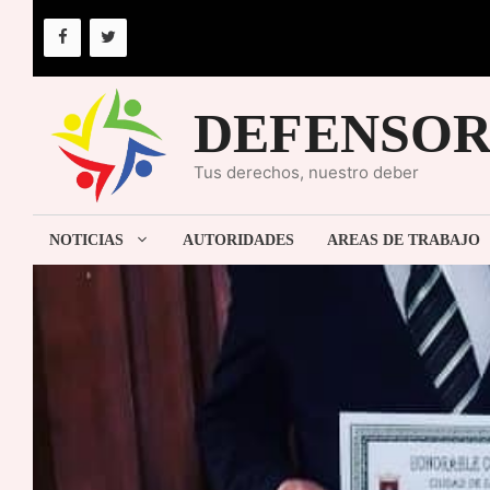
Saltar
al
contenido
DEFENSOR
Tus derechos, nuestro deber
NOTICIAS
AUTORIDADES
AREAS DE TRABAJO