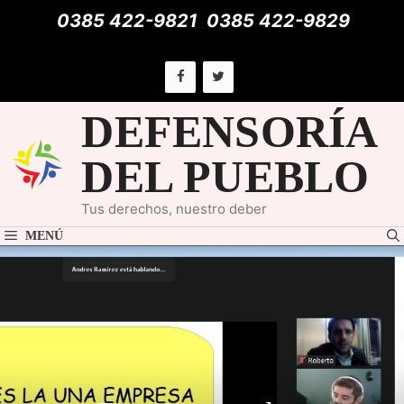
Saltar
0385 422-9821
0385 422-9829
al
contenido
DEFENSORÍA
DEL PUEBLO
Tus derechos, nuestro deber
MENÚ