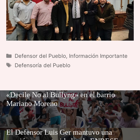
Categorías
Defensor del Pueblo
,
Información Importante
Etiquetas
Defensoría del Pueblo
«Decile No al Bullyng» en el barrio
Mariano Moreno
El Defensor Luis Ger mantuvo una