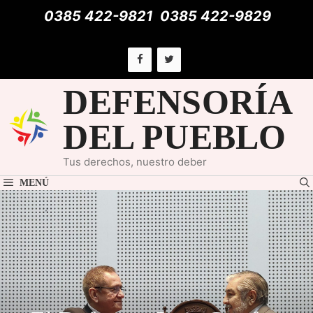
Saltar
0385 422-9821
0385 422-9829
al
contenido
DEFENSORÍA
DEL PUEBLO
Tus derechos, nuestro deber
MENÚ