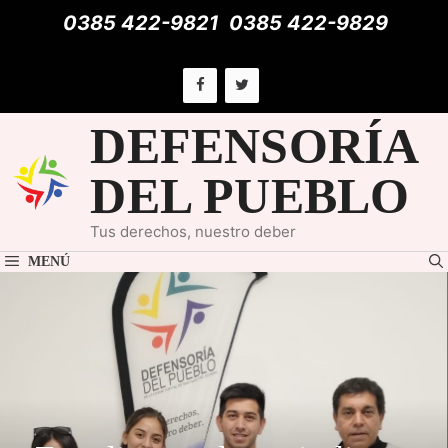
Saltar
0385 422-9821
0385 422-9829
al
contenido
DEFENSORÍA
DEL PUEBLO
Tus derechos, nuestro deber
MENÚ