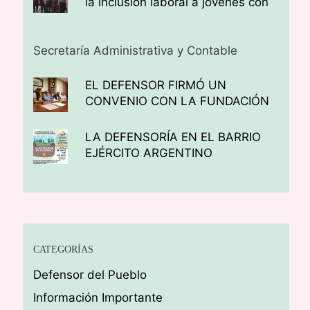
la inclusión laboral a jóvenes con
discapacidad auditiva
Secretaría Administrativa y Contable
EL DEFENSOR FIRMÓ UN
CONVENIO CON LA FUNDACIÓN
TEA (TRABAJO, EDUCACIÓN Y
AMBIENTE)
LA DEFENSORÍA EN EL BARRIO
EJÉRCITO ARGENTINO
CATEGORÍAS
Defensor del Pueblo
Información Importante