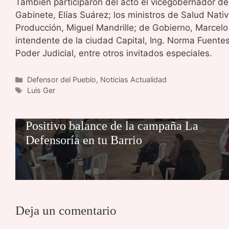
También participaron del acto el vicegobernador de l
Gabinete, Elías Suárez; los ministros de Salud Nativi
Producción, Miguel Mandrille; de Gobierno, Marcelo B
intendente de la ciudad Capital, Ing. Norma Fuentes
Poder Judicial, entre otros invitados especiales.
Categorías
Defensor del Pueblo
,
Noticias Actualidad
Etiquetas
Luis Ger
Positivo balance de la campaña La
Defensoría en tu Barrio
Deja un comentario