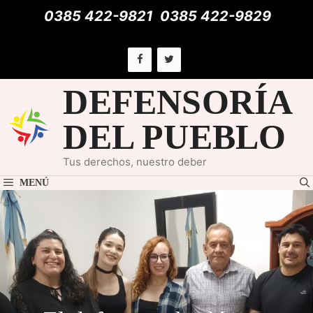
Saltar
0385 422-9821
0385 422-9829
al
contenido
DEFENSORÍA
DEL PUEBLO
Tus derechos, nuestro deber
MENÚ